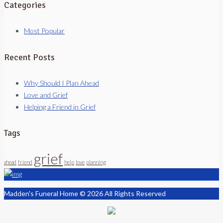
Categories
Most Popular
Recent Posts
Why Should I Plan Ahead
Love and Grief
Helping a Friend in Grief
Tags
grief
ahead
friend
help
love
planning
Madden's Funeral Home © 2026 All Rights Reserved