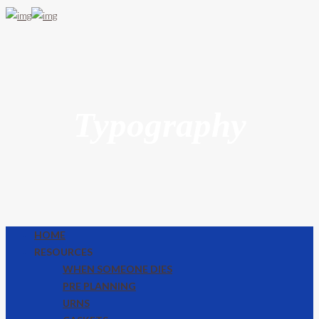
Typography
HOME
RESOURCES
WHEN SOMEONE DIES
PRE PLANNING
URNS