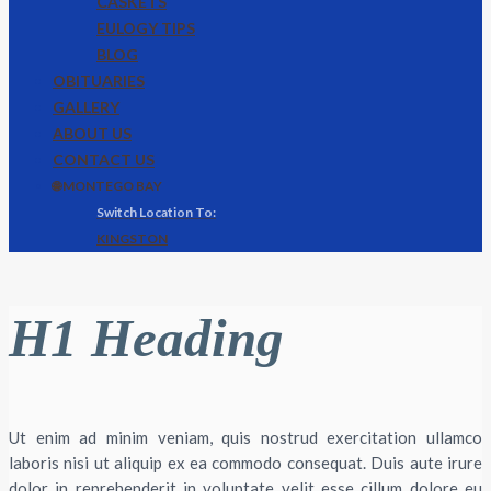
CASKETS
EULOGY TIPS
BLOG
OBITUARIES
GALLERY
ABOUT US
CONTACT US
🌐 MONTEGO BAY
KINGSTON
H1 Heading
Ut enim ad minim veniam, quis nostrud exercitation ullamco
laboris nisi ut aliquip ex ea commodo consequat. Duis aute irure
dolor in reprehenderit in voluptate velit esse cillum dolore eu