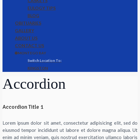
CASKETS
EULOGY TIPS
BLOG
OBITUARIES
GALLERY
ABOUT US
CONTACT US
🌐 MONTEGO BAY
KINGSTON
Accordion
Accordion Title 1
Lorem ipsum dolor sit amet, consectetur adipisicing elit, sed do
eiusmod tempor incididunt ut labore et dolore magna aliqua. Ut
enim ad minim veniam, quis nostrud exercitation ullamco laboris