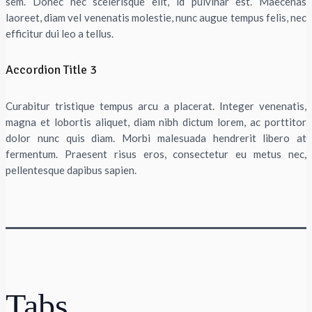
sem. Donec nec scelerisque elit, id pulvinar est. Maecenas
laoreet, diam vel venenatis molestie, nunc augue tempus felis, nec
efficitur dui leo a tellus.
Accordion Title 3
Curabitur tristique tempus arcu a placerat. Integer venenatis,
magna et lobortis aliquet, diam nibh dictum lorem, ac porttitor
dolor nunc quis diam. Morbi malesuada hendrerit libero at
fermentum. Praesent risus eros, consectetur eu metus nec,
pellentesque dapibus sapien.
Tabs