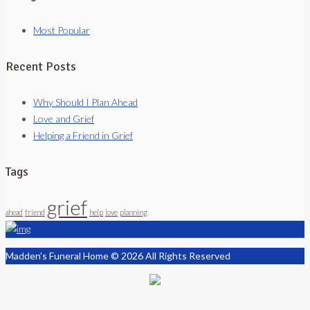
Most Popular
Recent Posts
Why Should I Plan Ahead
Love and Grief
Helping a Friend in Grief
Tags
grief
ahead
friend
help
love
planning
Madden's Funeral Home © 2026 All Rights Reserved