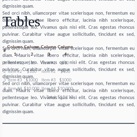
dignissim quam.
Sed orci nibh, ullamcorper vitae scelerisque non, fermentum eu
Tables
diam. Mauris vitae libero efficitur, lacinia nibh scelerisque,
pellentesque leo. Vivamus quis nisi elit. Cras egestas rhoncus
pulvinar. Curabitur vitae augue sollicitudin, tincidunt ex sed,
dignissim quam.
Column
Column
Column
Column
Sed orci nibh, ullamcorper vitae scelerisque non, fermentum eu
#
1
2
3
4
diam. Mauris vitae libero efficitur, lacinia nibh scelerisque,
pellentesque leo. Vivamus quis nisi elit. Cras egestas rhoncus
1
Item #1
$10
Item #1
$10
pulvinar. Curabitur vitae augue sollicitudin, tincidunt ex sed,
2
Item #2
$100
Item #2
$100
dignissim quam.
3
Item #3
$1000
Item #3
$1000
Sed orci nibh, ullamcorper vitae scelerisque non, fermentum eu
4
Item #4
$10.000
Item #4
$10.000
diam. Mauris vitae libero efficitur, lacinia nibh scelerisque,
Total:
$11.110
pellentesque leo. Vivamus quis nisi elit. Cras egestas rhoncus
pulvinar. Curabitur vitae augue sollicitudin, tincidunt ex sed,
dignissim quam.