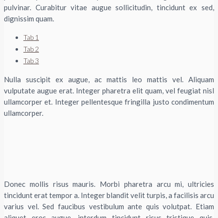
pulvinar. Curabitur vitae augue sollicitudin, tincidunt ex sed,
dignissim quam.
Tab 1
Tab 2
Tab 3
Nulla suscipit ex augue, ac mattis leo mattis vel. Aliquam
vulputate augue erat. Integer pharetra elit quam, vel feugiat nisl
ullamcorper et. Integer pellentesque fringilla justo condimentum
ullamcorper.
Donec mollis risus mauris. Morbi pharetra arcu mi, ultricies
tincidunt erat tempor a. Integer blandit velit turpis, a facilisis arcu
varius vel. Sed faucibus vestibulum ante quis volutpat. Etiam
aliquet eros augue, interdum tincidunt risus tristique quis.