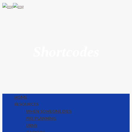
Shortcodes
HOME
RESOURCES
WHEN SOMEONE DIES
PRE PLANNING
URNS