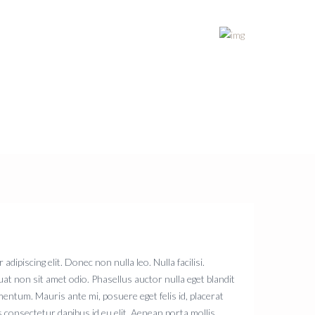
+1 (876) 952-0212
dipiscing elit. Donec non nulla leo. Nulla facilisi.
at non sit amet odio. Phasellus auctor nulla eget blandit
lementum. Mauris ante mi, posuere eget felis id, placerat
s consectetur dapibus id eu elit. Aenean porta mollis