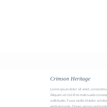
Crimson Heritage
Crimson Heritage
Lorem ipsum dolor sit amet, consectetur a
Aliquam vel nisl id mi malesuada consequ
sollicitudin. Fusce mollis id dolor vel e
pretium turpis. Donec vel orci sed turpi